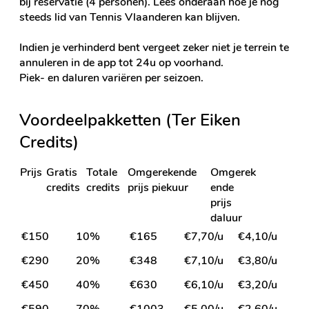
bij reservatie (4 personen). Lees onderaan hoe je nog
steeds lid van Tennis Vlaanderen kan blijven.​
Indien je verhinderd bent vergeet zeker niet je terrein te
annuleren in de app tot 24u op voorhand.
Piek- en daluren variëren per seizoen.
Voordeelpakketten (Ter Eiken
Credits)
Prijs
Gratis
Totale
Omgerekende
Omgerek
credits
credits
prijs piekuur
ende
prijs
daluur
€150
10%
€165
€7,70/u
€4,10/u
€290
20%
€348
€7,10/u
€3,80/u
€450
40%
€630
€6,10/u
€3,20/u
€590
70%
€1003
€5,00/u
€2,60/u