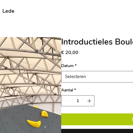
Lede
Introductieles Bou
Prijs
€ 20,00
Datum
*
Selecteren
Aantal
*