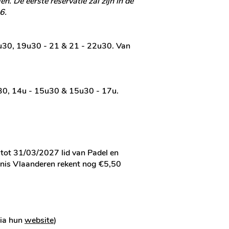
n. De eerste reservatie zal zijn in de
6.
19u30, 19u30 - 21 & 21 - 22u30. Van
1u30, 14u - 15u30 & 15u30 - 17u.
 tot 31/03/2027 lid van Padel en
nnis Vlaanderen rekent nog €5,50
via hun
website
)