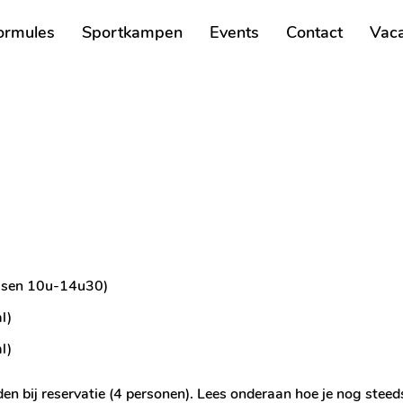
ormules
Sportkampen
Events
Contact
Vaca
ussen 10u-14u30)
al)
al)
n bij reservatie (4 personen). Lees onderaan hoe je nog steed