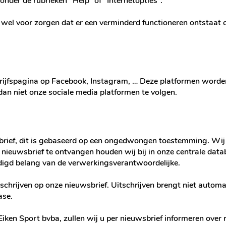
 onder de rubrieken “Help” of “Internetopties”.
 wel voor zorgen dat er een verminderd functioneren ontstaat o
drijfspagina op Facebook, Instagram, … Deze platformen worde
 dan niet onze sociale media platformen te volgen.
wbrief, dit is gebaseerd op een ongedwongen toestemming. Wi
 nieuwsbrief te ontvangen houden wij bij in onze centrale dat
rdigd belang van de verwerkingsverantwoordelijke.
e schrijven op onze nieuwsbrief. Uitschrijven brengt niet aut
ase.
 Eiken Sport bvba, zullen wij u per nieuwsbrief informeren over 